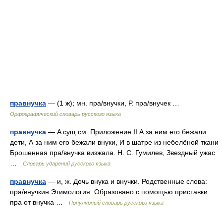
правнучка
— (1 ж); мн. пра/внучки, Р. пра/внучек …
Орфографический словарь русского языка
правнучка
— A сущ см. Приложение II А за ним его бежали
дети, А за ним его бежали внуки, И в шатре из небелёной ткани
Брошенная пра/внучка визжала. Н. С. Гумилев, Звездный ужас
…
Словарь ударений русского языка
правнучка
— и, ж. Дочь внука и внучки. Родственные слова:
пра/внучкин Этимология: Образовано с помощью приставки
пра от внучка …
Популярный словарь русского языка