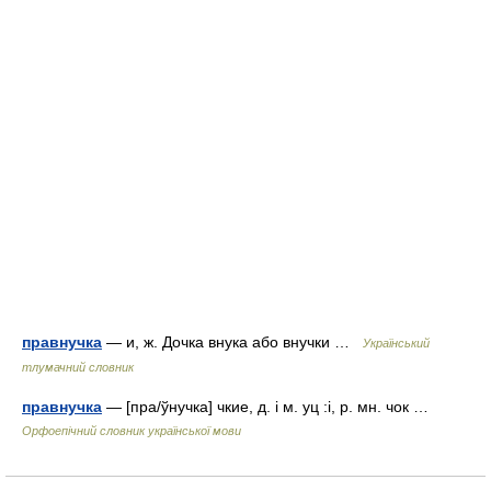
правнучка
— и, ж. Дочка внука або внучки …
Український
тлумачний словник
правнучка
— [пра/ўнучка] чкие, д. і м. уц :і, р. мн. чок …
Орфоепічний словник української мови