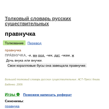
Толковый словарь русских
существительных
правнучка
Толкование
Перевод
правнучка
ПРА́ВНУЧКА
, -и,
мн
род.
-чек,
дат.
-чкам,
ж
Дочь внука или внучки.
Свои коралловые бусы она завещала правнучке.
Большой толковый словарь русских существительных. АСТ-Пресс Книга
.
Бабенко
.
2009
.
Игры ⚽
Поможем написать реферат
Синонимы
:
правнука